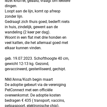
lezet knuffel, geaaid, vraagt om lekkere
dingen.
Loopt aan de lijn, komt op afreop
zonder lijn.
Gedraagt zich thuis goed, bederft niets
in huis, zindelijk, gewent aan de
wandeling (2 keer per dag).
Woont in een flat met drie honden en
veel katten, die het allemaal goed met
elkaar kunnen vinden.
geb.
19.07.2023
. Schofthoogte 40 cm,
gewicht 12-13 kg. Gezond,
gevaccineerd, gesteriliseerd, gechipt.
NM/Anna/Kozh begin maart
De adoptie gebeurt via de vereniging
PetConnect met een officiële
overeenkomst. De adoptie kosten
bedragen € 435 ( transport, vaccins,
petpaspoort, elektronische chip).