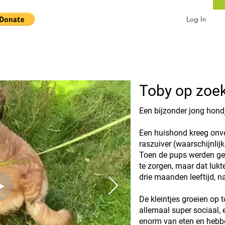
Log In
Toby op zoek
Een bijzonder jong hond
Een huishond kreeg onve
raszuiver (waarschijnlij
Toen de pups werden geb
te zorgen, maar dat luk
drie maanden leeftijd, na
De kleintjes groeien op t
allemaal super sociaal, 
enorm van eten en hebbe