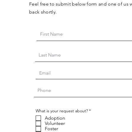
Feel free to submit below form and one of us w
back shortly.
R
What is your request about?
*
e
Adoption
q
u
Volunteer
i
Foster
r