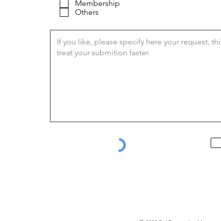
Membership
e
Others
d