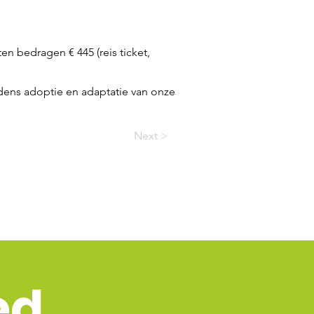
n bedragen € 445 (reis ticket,
jdens adoptie en adaptatie van onze
Next >
ed