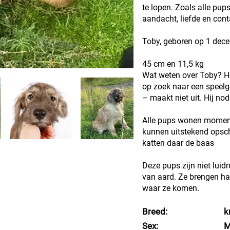
te lopen. Zoals alle pup
aandacht, liefde en con
Toby, geboren op 1 dec
45 cm en 11,5 kg
Wat weten over Toby? Hij i
op zoek naar een speelg
– maakt niet uit. Hij nod
Alle pups wonen momente
kunnen uitstekend opschi
katten daar de baas
Deze pups zijn niet luidru
van aard. Ze brengen ha
waar ze komen.
Breed:
k
Sex:
M