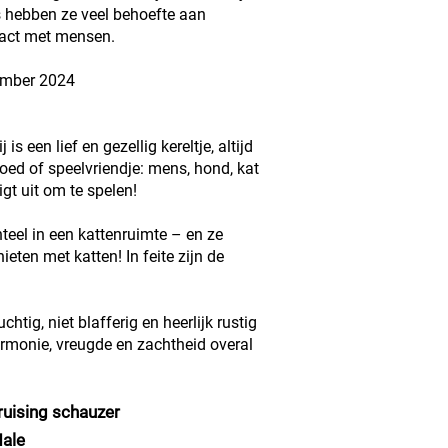
s hebben ze veel behoefte aan
tact met mensen.
ember 2024
s een lief en gezellig kereltje, altijd
oed of speelvriendje: mens, hond, kat
igt uit om te spelen!
el in een kattenruimte – en ze
eten met katten! In feite zijn de
chtig, niet blafferig en heerlijk rustig
rmonie, vreugde en zachtheid overal
ruising schauzer
ale