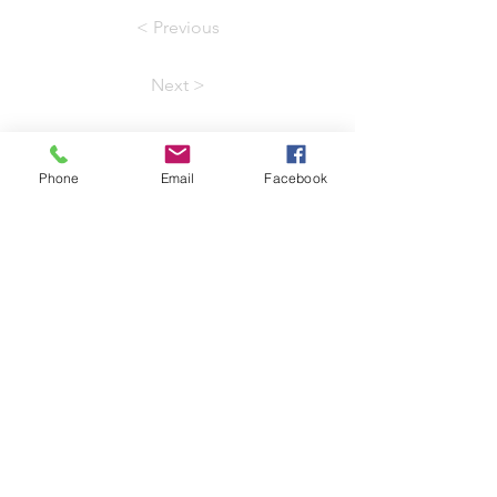
< Previous
Next >
Phone
Email
Facebook
Stay
Connected
Join
Go to News