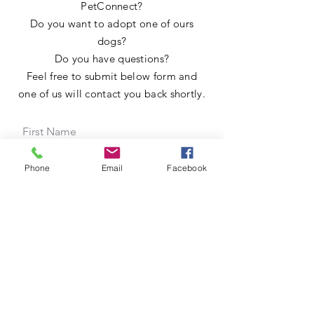
PetConnect?
Do you want to adopt one of ours
dogs?
Do you have questions?
Feel free to submit below form and
one of us will contact you back shortly.
Phone
Email
Facebook
R
What is your request about?
*
e
Adoption
q
Volunteer
u