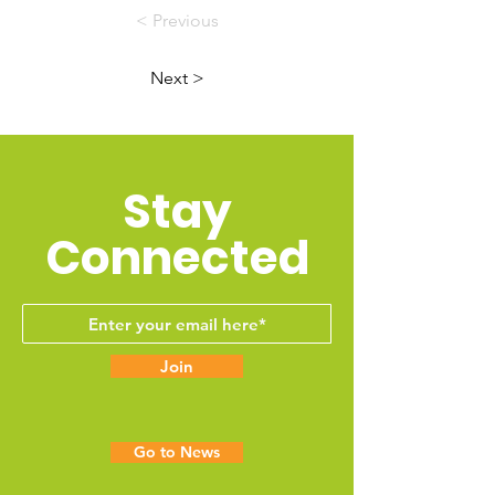
< Previous
Next >
Stay
Connected
Join
Go to News