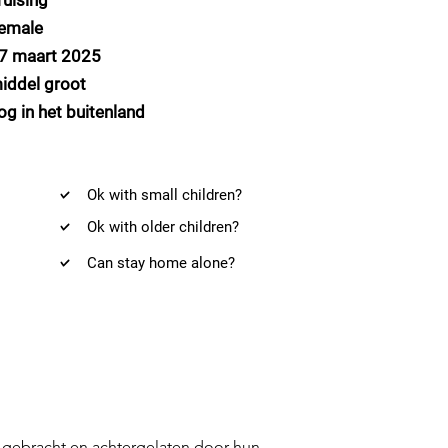
ruising
emale
7 maart 2025
iddel groot
og in het buitenland
Ok with small children?
Ok with older children?
Can stay home alone?
 gebracht en achtergelaten door hun