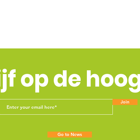
ijf op de hoo
Join
Go to News