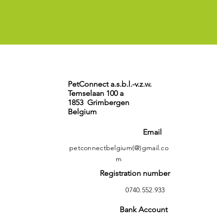
PetConnect a.s.b.l.-v.z.w.
Temselaan 100 a
1853 Grimbergen
Belgium
Email
petconnectbelgium(@)gmail.co
m
Registration number
0740.552.933
Bank Account