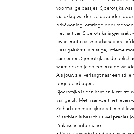
voormalige baasjes. Sjoerotsjka w
Gelukkig werden ze gevonden door go
privéwoning, omringd door mensen,
Het hart van Sjoerotsjka is gemaakt va
levensmotto is: vriendschap en liefde
Haar geluk zit in rustige, intieme m
aannemen. Sjoerotsjka is de belich
warm dekentje en een rustige wande
Als jouw ziel verlangt naar een stille
begrijpend ogen.
Sjoerotsjka is een kant-en-klare trou
van geluk. Met haar voelt het leven w
Ze had een moeilijke start in het lev
Misschien is haar thuis wel precies j
Praktische informatie
• Kan als tweede hond geplaatst wor