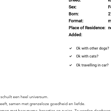
Breed:
k
Sex:
F
Born:
2
Format:
m
Place of Residence:
n
Added:
Ok with other dogs?
Ok with cats?
Ok travelling in car?
k schuilt een heel universum.
 leeft, samen met grenzeloze goedheid en liefde.
 samen met haar mama, broertjes en zusjes. Ze werden daarheen