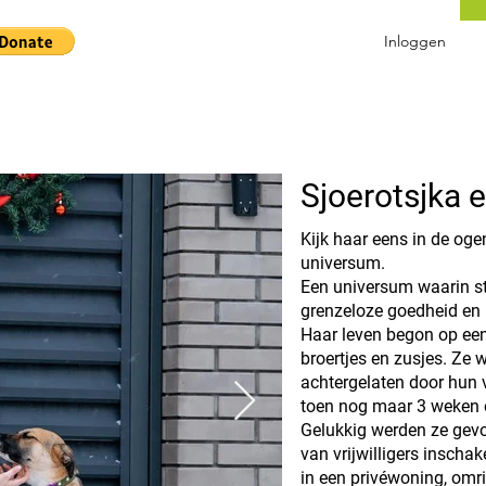
Inloggen
Sjoerotsjka e
Kijk haar eens in de ogen
universum.
Een universum waarin sti
grenzeloze goedheid en l
Haar leven begon op ee
broertjes en zusjes. Ze
achtergelaten door hun 
toen nog maar 3 weken
Gelukkig werden ze gev
van vrijwilligers inscha
in een privéwoning, om