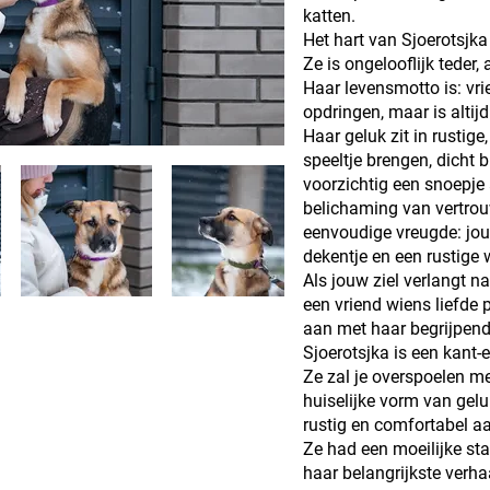
katten.
Het hart van Sjoerotsjka
Ze is ongelooflijk teder, 
Haar levensmotto is: vri
opdringen, maar is altij
Haar geluk zit in rustig
speeltje brengen, dicht b
voorzichtig een snoepje
belichaming van vertrou
eenvoudige vreugde: jo
dekentje en een rustige
Als jouw ziel verlangt na
een vriend wiens liefde pu
aan met haar begrijpend
Sjoerotsjka is een kant-
Ze zal je overspoelen met
huiselijke vorm van gelu
rustig en comfortabel a
Ze had een moeilijke sta
haar belangrijkste verha