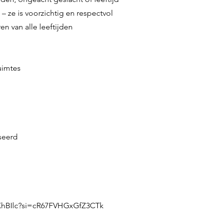
– ze is voorzichtig en respectvol
n van alle leeftijden
uimtes
seerd
XhBIlc?si=cR67FVHGxGfZ3CTk