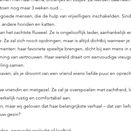
as toen nog maar 3 weken oud…
ede mensen, die de hulp van vrijwilligers inschakelden. Sinds
 andere honden en katten.
n het zachtste fluweel. Ze is ongelooflijk teder, aanhankelijk en
. Ze zal zich nooit opdringen, maar is altijd dichtbij wanneer je
omenten: haar favoriete speeltje brengen, dicht bij een mens in 
aming van vertrouwen. Haar wereld draait om eenvoudige vreug
ling samen.
 haven, als je droomt van een vriend wiens liefde puur en oprecht 
we vriendin en metgezel. Ze zal je overspoelen met zachtheid, loy
erkelijk rustig en comfortabel aan.
en, maar wij geloven dat haar belangrijkste verhaal – dat van lie
ouw gezin?
den, ongeacht geslacht of leeftijd