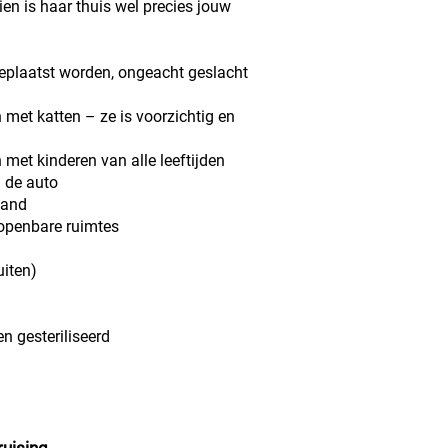
en is haar thuis wel precies jouw
eplaatst worden, ongeacht geslacht
 met katten – ze is voorzichtig en
 met kinderen van alle leeftijden
n de auto
band
 openbare ruimtes
uiten)
n gesteriliseerd