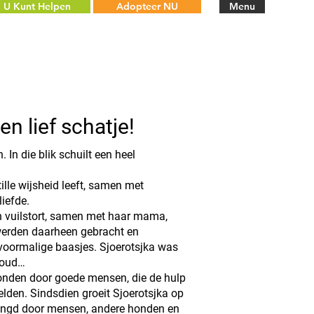
U Kunt Helpen
Adopteer NU
Menu
en lief schatje!
. In die blik schuilt een heel
lle wijsheid leeft, samen met
iefde.
n vuilstort, samen met haar mama,
 werden daarheen gebracht en
voormalige baasjes. Sjoerotsjka was
 oud…
onden door goede mensen, die de hulp
kelden. Sindsdien groeit Sjoerotsjka op
ringd door mensen, andere honden en