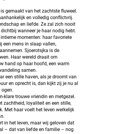
 is gemaakt van het zachtste fluweel.
aanhankelijk en volledig conflictvrij.
endschap en liefde. Ze zal zich nooit
d dichtbij wanneer je haar nodig hebt.
e, intieme momenten: haar favoriete
ij een mens in slaap vallen,
 aannemen. Sjoerotsjka is de
wen. Haar wereld draait om
uw hand op haar hoofd, een warm
 wandeling samen.
ar een stille haven, als je droomt van
ur en oprecht is, dan kijkt zij je nu al
 ogen.
en-klare trouwe vriendin en metgezel.
 zachtheid, loyaliteit en een stille,
k. Met haar voelt het leven werkelijk
an.
rt in het leven, maar wij geloven dat
al – dat van liefde en familie – nog