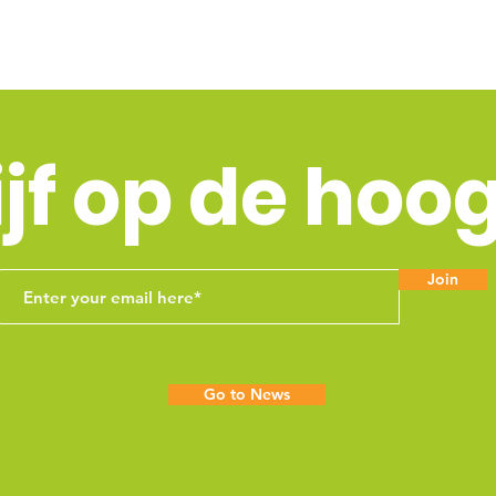
ijf op de hoo
Join
Go to News