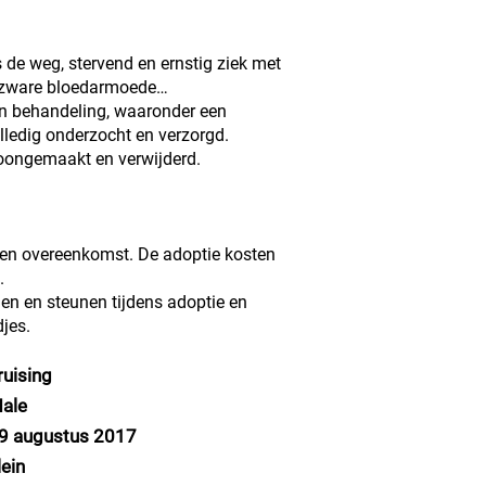
 de weg, stervend en ernstig ziek met
 zware bloedarmoede…
an behandeling, waaronder een
olledig onderzocht en verzorgd.
hoongemaakt en verwijderd.
een overeenkomst. De adoptie kosten
.
iden en steunen tijdens adoptie en
jes.
ruising
ale
9 augustus 2017
lein