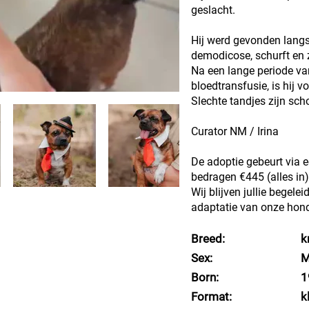
geslacht.
Hij werd gevonden langs
demodicose, schurft en
Na een lange periode v
bloedtransfusie, is hij v
Slechte tandjes zijn sc
Curator NM / Irina
De adoptie gebeurt via 
bedragen €445 (alles in)
Wij blijven jullie begele
adaptatie van onze hond
Breed:
k
Sex:
M
Born:
1
Format:
k