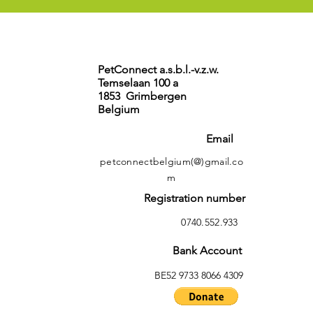
PetConnect a.s.b.l.-v.z.w.
Temselaan 100 a
1853 Grimbergen
Belgium
Email
petconnectbelgium(@)gmail.co
m
Registration number
0740.552.933
Bank Account
BE52 9733 8066 4309