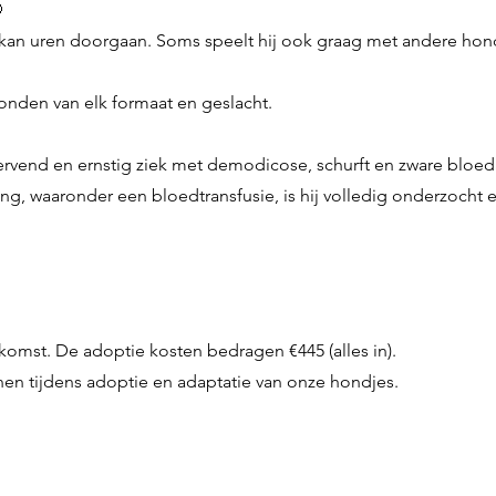

kan uren doorgaan. Soms speelt hij ook graag met andere hondj
onden van elk formaat en geslacht.
tervend en ernstig ziek met demodicose, schurft en zware bl
, waaronder een bloedtransfusie, is hij volledig onderzocht en
omst. De adoptie kosten bedragen €445 (alles in).
unen tijdens adoptie en adaptatie van onze hondjes.