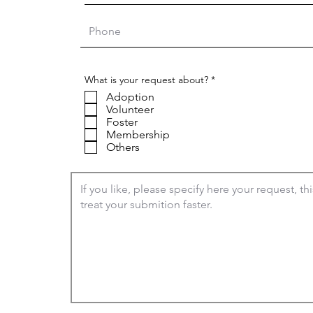
V
What is your request about?
*
e
Adoption
r
e
Volunteer
i
Foster
s
Membership
t
Others