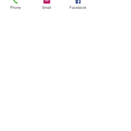
Blijf op de
Phone
Email
Facebook
hoogte
Join
Go to News
Contact Formulier
Wil je deel uitmaken van PetConnect?
Wilt u een van onze honden / katten