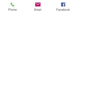
Contact Formulier
Phone
Email
Facebook
Wil je deel uitmaken van PetConnect?
Wilt u een van onze honden / katten
adopteren?
Heeft u vragen?
Stuur ons uw vraag via het
onderstaande formulier en een van ons
zal spoedig contact met u opnemen