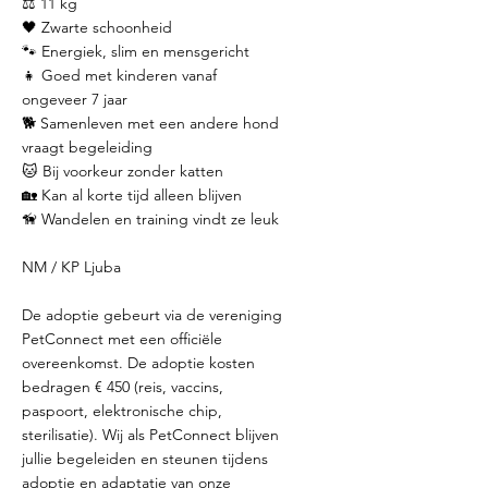
⚖️ 11 kg
🖤 Zwarte schoonheid
🐾 Energiek, slim en mensgericht
👧 Goed met kinderen vanaf
ongeveer 7 jaar
🐕 Samenleven met een andere hond
vraagt begeleiding
🐱 Bij voorkeur zonder katten
🏡 Kan al korte tijd alleen blijven
🦮 Wandelen en training vindt ze leuk
NM / KP Ljuba
De adoptie gebeurt via de vereniging
PetConnect met een officiële
overeenkomst. De adoptie kosten
bedragen € 450 (reis, vaccins,
paspoort, elektronische chip,
sterilisatie). Wij als PetConnect blijven
jullie begeleiden en steunen tijdens
adoptie en adaptatie van onze