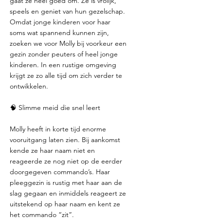
gaat ze heel goed om. Ze is vrolijk,
speels en geniet van hun gezelschap.
Omdat jonge kinderen voor haar
soms wat spannend kunnen zijn,
zoeken we voor Molly bij voorkeur een
gezin zonder peuters of heel jonge
kinderen. In een rustige omgeving
krijgt ze zo alle tijd om zich verder te
ontwikkelen.
🧠 Slimme meid die snel leert
Molly heeft in korte tijd enorme
vooruitgang laten zien. Bij aankomst
kende ze haar naam niet en
reageerde ze nog niet op de eerder
doorgegeven commando’s. Haar
pleeggezin is rustig met haar aan de
slag gegaan en inmiddels reageert ze
uitstekend op haar naam en kent ze
het commando “zit”.