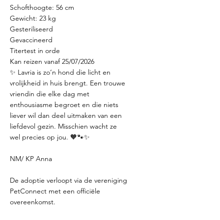
Schofthoogte: 56 cm
Gewicht: 23 kg
Gesteriliseerd
Gevaccineerd
Titertest in orde
Kan reizen vanaf 25/07/2026
✨ Lavria is zo’n hond die licht en
vrolijkheid in huis brengt. Een trouwe
vriendin die elke dag met
enthousiasme begroet en die niets
liever wil dan deel uitmaken van een
liefdevol gezin. Misschien wacht ze
wel precies op jou. 🧡🐾✨
NM/ KP Anna
De adoptie verloopt via de vereniging
PetConnect met een officiële
overeenkomst.