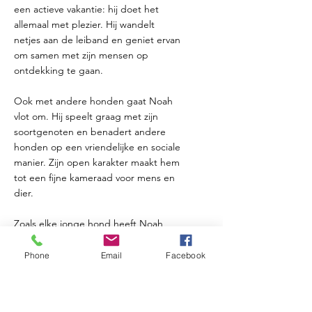
een actieve vakantie: hij doet het
allemaal met plezier. Hij wandelt
netjes aan de leiband en geniet ervan
om samen met zijn mensen op
ontdekking te gaan.
Ook met andere honden gaat Noah
vlot om. Hij speelt graag met zijn
soortgenoten en benadert andere
honden op een vriendelijke en sociale
manier. Zijn open karakter maakt hem
tot een fijne kameraad voor mens en
dier.
Zoals elke jonge hond heeft Noah
nog een heel leven voor zich. Hij
zoekt een gezin dat hem liefde,
Phone
Email
Facebook
stabiliteit en begeleiding wil geven,
zodat hij verder kan uitgroeien tot de
fantastische volwassen hond die hij nu