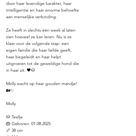
door haar levendige karakter, haar
intelligentie en haar enorme behoefte
aan menselijke verbinding.
Ze heeft in slechts één week al laten
zien hoeveel ze kan leren. Nu is ze
klaar voor de volgende stap: een
eigen familie die haar liefde geeft,
haar begeleidt en haar helpt
uitgroeien tot de geweldige hond die
in haar zit. 🖤🐶
Molly wacht op haar gouden mandje!
🏡✨
Molly
🐶 Teefje
🎂 Geboren:
01.08.2025
📏 38 cm