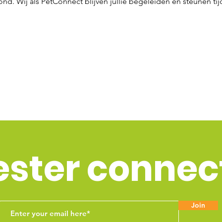
ond. Wij als PetConnect blijven jullie begeleiden en steunen ti
ester connec
Join