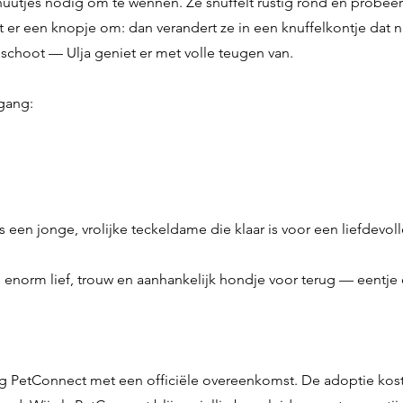
nuutjes nodig om te wennen. Ze snuffelt rustig rond en probeer
at er een knopje om: dan verandert ze in een knuffelkontje dat niet
 schoot — Ulja geniet er met volle teugen van.
mgang:
 een jonge, vrolijke teckeldame die klaar is voor een liefdevoll
en enorm lief, trouw en aanhankelijk hondje voor terug — eentj
g PetConnect met een officiële overeenkomst. De adoptie koste