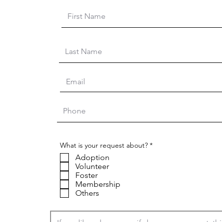
O
What is your request about?
*
b
Adoption
l
i
Volunteer
g
Foster
a
Membership
t
Others
o
i
r
e