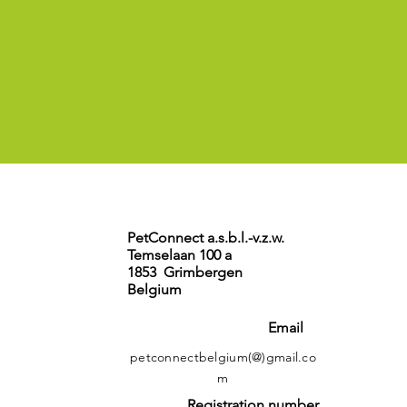
PetConnect a.s.b.l.-v.z.w.
Temselaan 100 a
1853 Grimbergen
Belgium
Email
petconnectbelgium(@)gmail.co
m
Registration number