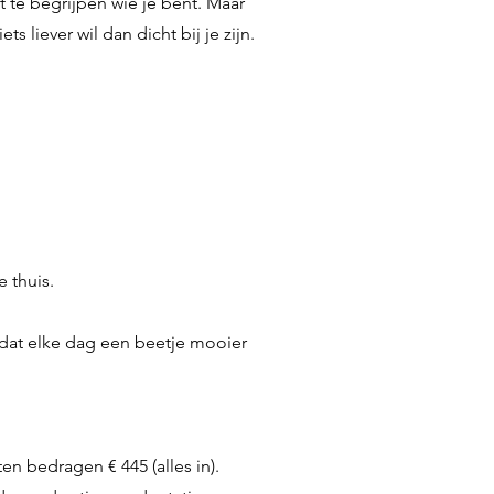
t te begrijpen wie je bent. Maar
s liever wil dan dicht bij je zijn.
e thuis.
e dat elke dag een beetje mooier
n bedragen € 445 (alles in).