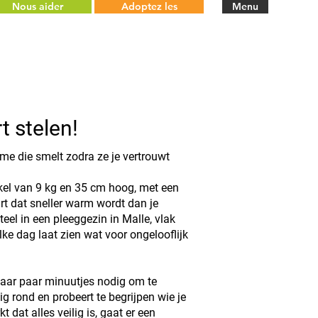
Nous aider
Adoptez les
Menu
rt stelen!
ame die smelt zodra ze je vertrouwt
ckel van 9 kg en 35 cm hoog, met een
rt dat sneller warm wordt dan je
el in een pleeggezin in Malle, vlak
lke dag laat zien wat voor ongelooflijk
 maar paar minuutjes nodig om te
ig rond en probeert te begrijpen wie je
 dat alles veilig is, gaat er een