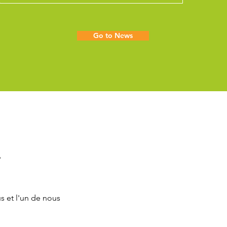
Go to News
?
s et l'un de nous