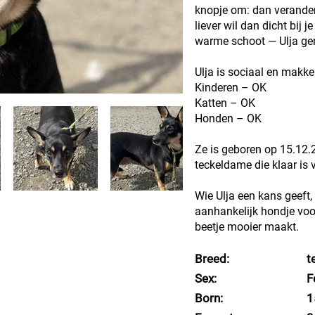
knopje om: dan verandert
liever wil dan dicht bij j
warme schoot — Ulja gen
Ulja is sociaal en makke
Kinderen – OK
Katten – OK
Honden – OK
Ze is geboren op 15.12.2
teckeldame die klaar is v
Wie Ulja een kans geeft, 
aanhankelijk hondje voor
beetje mooier maakt.
Breed:
t
Sex:
F
Born:
1