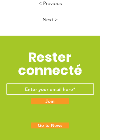
< Previous
Next >
Rester
connecté
Join
Go to News