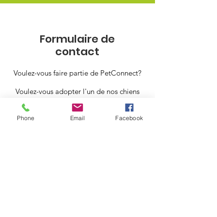
Formulaire de
contact
Voulez-vous faire partie de PetConnect?
Voulez-vous adopter l'un de nos chiens
ou chats?
Phone
Email
Facebook
Avez-vous des questions?
N'hésitez pas à soumettre le formulaire
ci-dessous et l'un de nous vous
recontactera rapidement