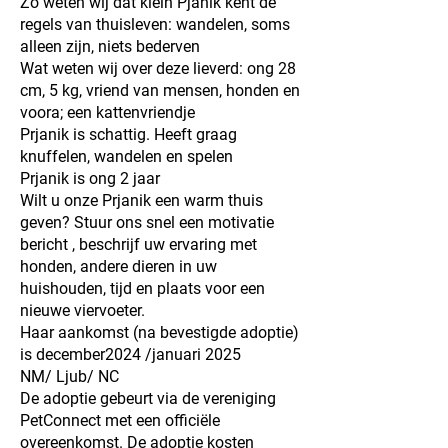
Zo weten wij dat klein Pjanik kent de
regels van thuisleven: wandelen, soms
alleen zijn, niets bederven
Wat weten wij over deze lieverd: ong 28
cm, 5 kg, vriend van mensen, honden en
voora; een kattenvriendje
Prjanik is schattig. Heeft graag
knuffelen, wandelen en spelen
Prjanik is ong 2 jaar
Wilt u onze Prjanik een warm thuis
geven? Stuur ons snel een motivatie
bericht , beschrijf uw ervaring met
honden, andere dieren in uw
huishouden, tijd en plaats voor een
nieuwe viervoeter.
Haar aankomst (na bevestigde adoptie)
is december2024 /januari 2025
NM/ Ljub/ NC
De adoptie gebeurt via de vereniging
PetConnect met een officiële
overeenkomst. De adoptie kosten