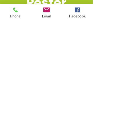
Rester
connecté
Phone
Email
Facebook
Join
Go to News
Formulaire de
contact
Voulez-vous faire partie de PetConnect?