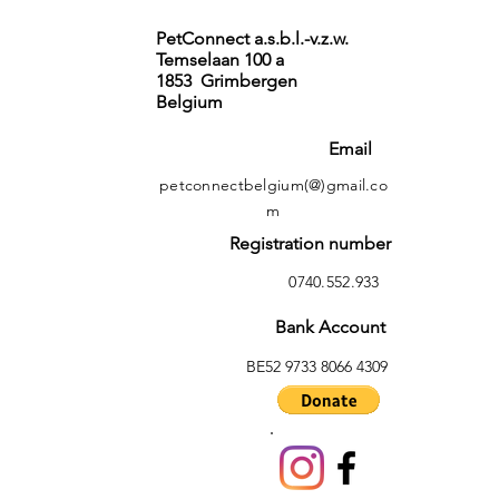
PetConnect a.s.b.l.-v.z.w.
Temselaan 100 a
1853 Grimbergen
Belgium
Email
petconnectbelgium(@)gmail.co
m
Registration number
0740.552.933
Bank Account
BE52 9733 8066 4309