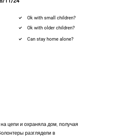
6/11/24
Ok with small children?
Ok with older children?
Can stay home alone?
 на цепи и охраняла дом, получая
 Волонтеры разглядели в