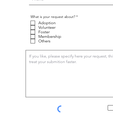
O
What is your request about?
*
b
Adoption
l
i
Volunteer
g
Foster
a
Membership
t
Others
o
i
r
e