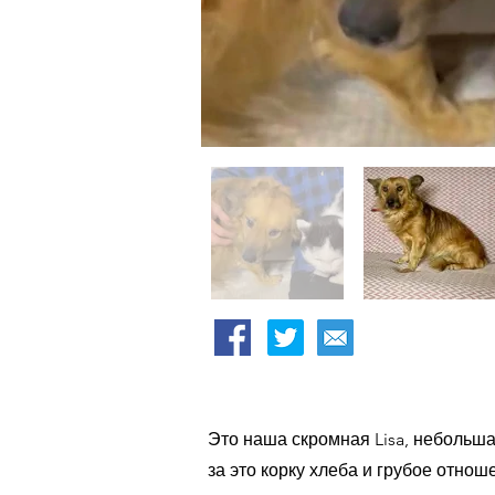
Это наша скромная Lisa, небольша
за это корку хлеба и грубое отно