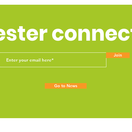
ester connec
Join
Go to News