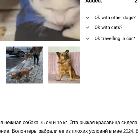
Added:
2
Ok with other dogs?
Ok with cats?
Ok travelling in car?
я нежная собака 35 см и 16 кг. Эта рыжая красавица сидела
шение. Волонтеры забрали ее из плохих условий в мае 2024.