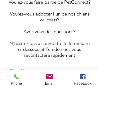
Voulez-vous faire partie de PetConnect?
Voulez-vous adopter l'un de nos chiens
ou chats?
Avez-vous des questions?
N'hésitez pas à soumettre le formulaire
ci-dessous et l'un de nous vous
recontactera rapidement
Phone
Email
Facebook
O
What is your request about?
*
b