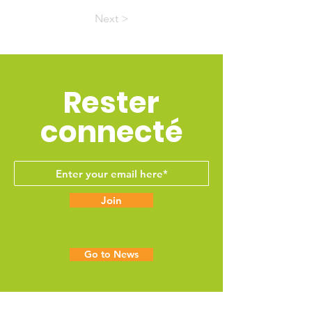
Next >
Rester
connecté
Join
Go to News