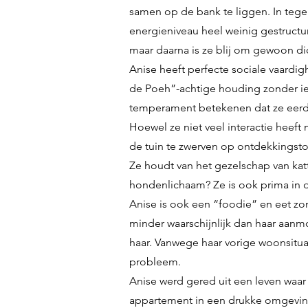
samen op de bank te liggen. In tegen
energieniveau heel weinig gestructu
maar daarna is ze blij om gewoon dich
Anise heeft perfecte sociale vaar
de Poeh”-achtige houding zonder iem
temperament betekenen dat ze eerde
Hoewel ze niet veel interactie heeft 
de tuin te zwerven op ontdekkingsto
Ze houdt van het gezelschap van katt
hondenlichaam? Ze is ook prima in 
Anise is ook een “foodie” en eet zo
minder waarschijnlijk dan haar aanm
haar. Vanwege haar vorige woonsituat
probleem.
Anise werd gered uit een leven waa
appartement in een drukke omgeving