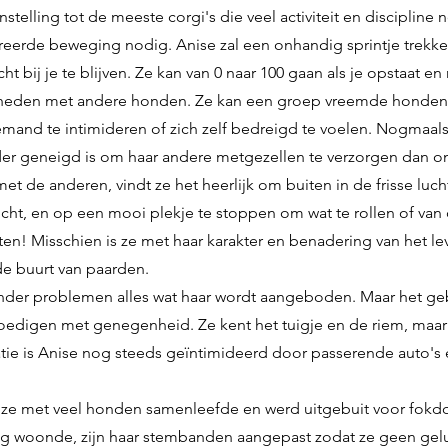
stelling tot de meeste corgi's die veel activiteit en discipline
reerde beweging nodig. Anise zal een onhandig sprintje trekke
t bij je te blijven. Ze kan van 0 naar 100 gaan als je opstaat e
digheden met andere honden. Ze kan een groep vreemde honde
and te intimideren of zich zelf bedreigd te voelen. Nogmaals
r geneigd is om haar andere metgezellen te verzorgen dan om
met de anderen, vindt ze het heerlijk om buiten in de frisse luc
cht, en op een mooi plekje te stoppen om wat te rollen of van 
en! Misschien is ze met haar karakter en benadering van het le
de buurt van paarden.
nder problemen alles wat haar wordt aangeboden. Maar het gebru
oedigen met genegenheid. Ze kent het tuigje en de riem, maar 
ie is Anise nog steeds geïntimideerd door passerende auto's en
r ze met veel honden samenleefde en werd uitgebuit voor fokd
 woonde, zijn haar stembanden aangepast zodat ze geen gelu