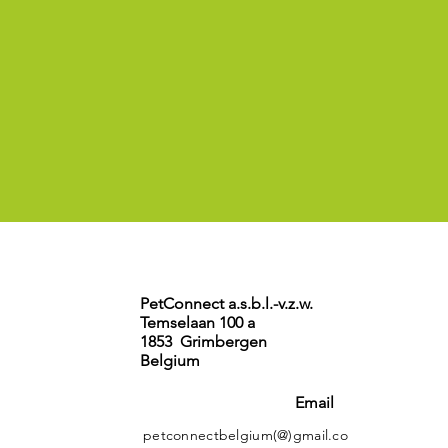
PetConnect a.s.b.l.-v.z.w.
Temselaan 100 a
1853 Grimbergen
Belgium
Email
petconnectbelgium(@)gmail.co