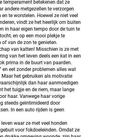
de temperament betekenen dat ze
ar andere metgezellen te verzorgen
en te worstelen. Hoewel ze niet veel
nderen, vindt ze het heerlijk om buiten
n en in haar eigen tempo door de tuin te
ocht, en op een mooi plekje te
 of van de zon te genieten.
chap van katten! Misschien is ze met
ing van het leven deels een kat in een
k prima in de buurt van paarden.
” en eet zonder problemen alles wat
Maar het gebruiken als motivatie
 waarschijnlijk dan haar aanmoedigen
t het tuigje en de riem, maar lange
voor haar. Vanwege haar vorige
og steeds geïntimideerd door
sen. In een auto rijden is geen
n leven waar ze met veel honden
gebuit voor fokdoeleinden. Omdat ze
en drukke omgeving woonde, zijn haar