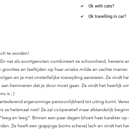
Ok with cats?
Ok travelling in car?
ch te worden!
En net als soortgenoten combineert ze schoonheid, hersens en 
groottes en leeftijden op haar unieke milde en zachte manier. Al
l volgen en je met onsterfelijke toewijding aanstaren. Ze vindt h
tjes aan herinneren dat je door moet gaan. Ze vindt het heerlijk o
s is ; )
ertederend eigenzinnige persoonlijkheid tot uiting komt. Verwa
t is ze helemaal niet! Ze zal coöperatief maar afstandelijk begin
eeg en leeg”. Binnen een paar dagen bloeit haar karakter op e
den. Ze heeft een grappige (soms scheve) lach en vindt het heer