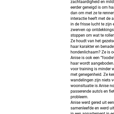
zachtaardigheid en mil
eerder geneigd is om ha
dan om met ze te rennen 
interactie heeft met de a
in de frisse lucht te zij
zwerven op ontdekkingst
stoppen om wat te rollen
Ze houdt van het gezels
haar karakter en benader
hondenlichaam? Ze is oo
Anise is ook een “foodie
haar wordt aangeboden. 
voor training is minder
met genegenheid. Ze ken
wandelingen zijn niets 
woonsituatie is Anise n
passerende auto's en fiet
probleem.
Anise werd gered uit ee
samenleefde en werd uit
in een appartement in e