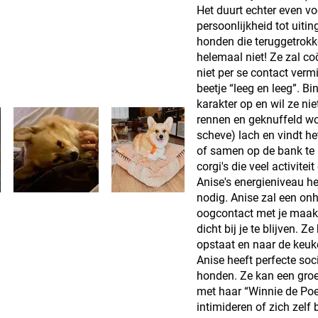
Het duurt echter even v
persoonlijkheid tot uitin
honden die teruggetrokken
helemaal niet! Ze zal co
niet per se contact ver
beetje “leeg en leeg”. B
karakter op en wil ze nie
rennen en geknuffeld wo
scheve) lach en vindt het
of samen op de bank te l
corgi's die veel activitei
Anise's energieniveau h
nodig. Anise zal een onh
oogcontact met je maakt
dicht bij je te blijven. 
opstaat en naar de keuk
Anise heeft perfecte so
honden. Ze kan een gr
met haar “Winnie de Poe
intimideren of zich zelf