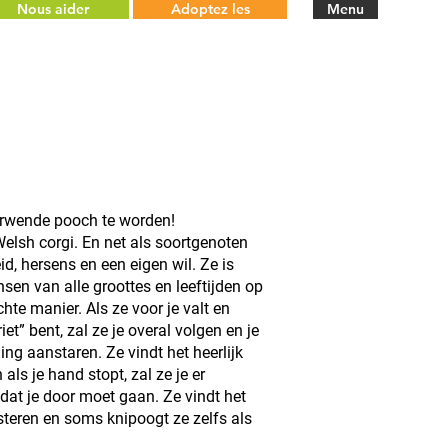
Nous aider
Adoptez les
Menu
rwende pooch te worden!
elsh corgi. En net als soortgenoten
, hersens en een eigen wil. Ze is
sen van alle groottes en leeftijden op
hte manier. Als ze voor je valt en
iet” bent, zal ze je overal volgen en je
ing aanstaren. Ze vindt het heerlijk
ls je hand stopt, zal ze je er
 dat je door moet gaan. Ze vindt het
isteren en soms knipoogt ze zelfs als