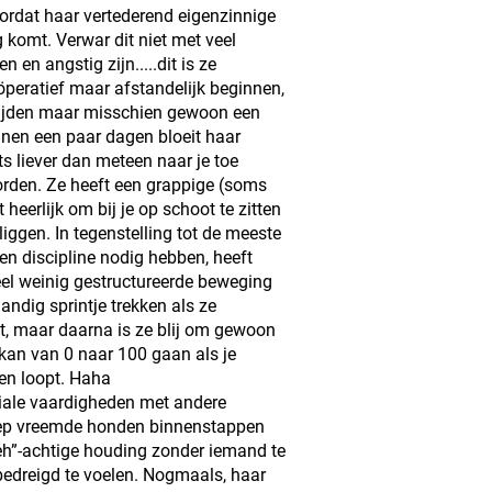
oordat haar vertederend eigenzinnige
g komt. Verwar dit niet met veel
 en angstig zijn.....dit is ze
öperatief maar afstandelijk beginnen,
mijden maar misschien gewoon een
innen een paar dagen bloeit haar
ts liever dan meteen naar je toe
rden. Ze heeft een grappige (soms
 heerlijk om bij je op schoot te zitten
iggen. In tegenstelling tot de meeste
t en discipline nodig hebben, heeft
eel weinig gestructureerde beweging
andig sprintje trekken als ze
, maar daarna is ze blij om gewoon
Ze kan van 0 naar 100 gaan als je
en loopt. Haha
ciale vaardigheden met andere
oep vreemde honden binnenstappen
h”-achtige houding zonder iemand te
 bedreigd te voelen. Nogmaals, haar