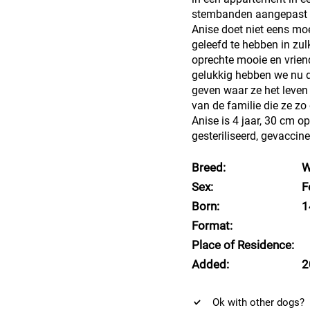
stembanden aangepast z
Anise doet niet eens moe
geleefd te hebben in zul
oprechte mooie en vrien
gelukkig hebben we nu d
geven waar ze het leven
van de familie die ze zo
Anise is 4 jaar, 30 cm o
gesteriliseerd, gevaccin
Breed:
W
Sex:
F
Born:
1
Format:
Place of Residence:
Added:
2
Ok with other dogs?