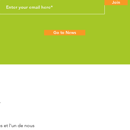
Join
Go to News
?
s et l'un de nous