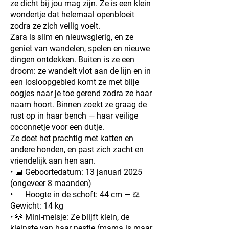
ze dicht bij jou mag zijn. Ze is een klein
wondertje dat helemaal openbloeit
zodra ze zich veilig voelt.
Zara is slim en nieuwsgierig, en ze
geniet van wandelen, spelen en nieuwe
dingen ontdekken. Buiten is ze een
droom: ze wandelt vlot aan de lijn en in
een losloopgebied komt ze met blije
oogjes naar je toe gerend zodra ze haar
naam hoort. Binnen zoekt ze graag de
rust op in haar bench — haar veilige
coconnetje voor een dutje.
Ze doet het prachtig met katten en
andere honden, en past zich zacht en
vriendelijk aan hen aan.
• 📅 Geboortedatum: 13 januari 2025
(ongeveer 8 maanden)
• 📏 Hoogte in de schoft: 44 cm — ⚖️
Gewicht: 14 kg
• 🐶 Mini-meisje: Ze blijft klein, de
kleinste van haar nestje (mama is maar