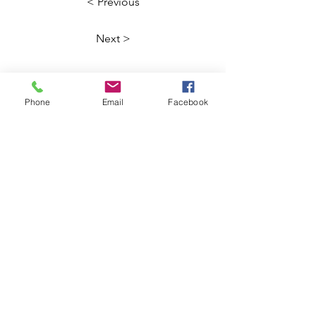
< Previous
Next >
Phone
Email
Facebook
Stay
Connected
Join
Go to News