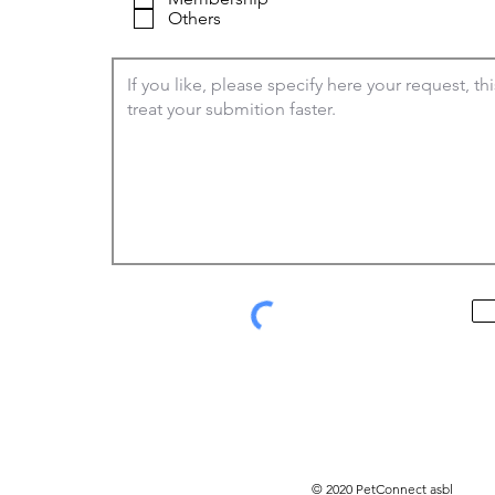
e
Others
d
© 2020 PetConnect asbl