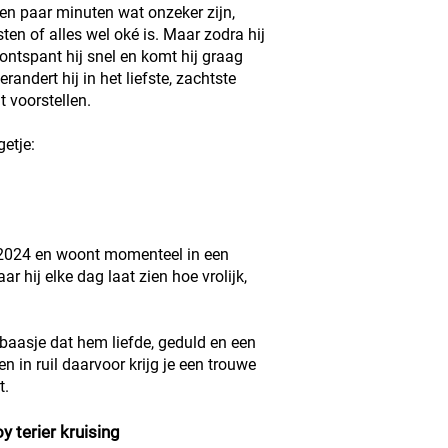
een paar minuten wat onzeker zijn,
ten of alles wel oké is. Maar zodra hij
 ontspant hij snel en komt hij graag
randert hij in het liefste, zachtste
t voorstellen.
getje:
.2024 en woont momenteel in een
ar hij elke dag laat zien hoe vrolijk,
 baasje dat hem liefde, geduld en een
n in ruil daarvoor krijg je een trouwe
t.
oy terier kruising