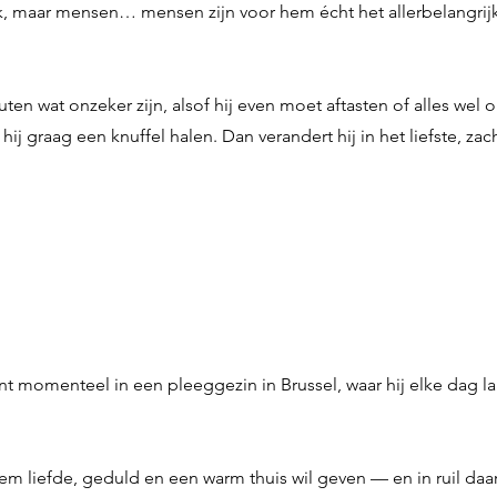
uk, maar mensen… mensen zijn voor hem écht het allerbelangrijkste
ten wat onzeker zijn, alsof hij even moet aftasten of alles wel ok
ij graag een knuffel halen. Dan verandert hij in het liefste, zac
 momenteel in een pleeggezin in Brussel, waar hij elke dag laat 
hem liefde, geduld en een warm thuis wil geven — en in ruil daar