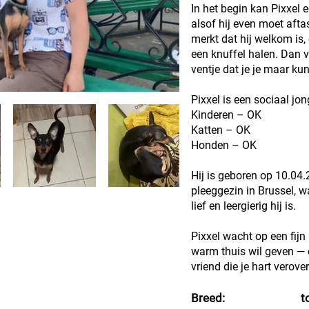
In het begin kan Pixxel 
alsof hij even moet aftas
merkt dat hij welkom is,
een knuffel halen. Dan ve
ventje dat je je maar kun
Pixxel is een sociaal jon
Kinderen – OK
Katten – OK
Honden – OK
Hij is geboren op 10.04
pleeggezin in Brussel, wa
lief en leergierig hij is.
Pixxel wacht op een fijn
warm thuis wil geven — e
vriend die je hart verover
Breed:
t