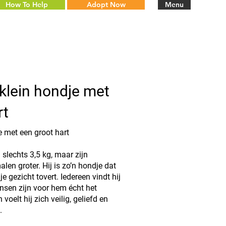
How To Help
Adopt Now
Menu
 klein hondje met
rt
e met een groot hart
 slechts 3,5 kg, maar zijn
alen groter. Hij is zo’n hondje dat
 gezicht tovert. Iedereen vindt hij
sen zijn voor hem écht het
 voelt hij zich veilig, geliefd en
.