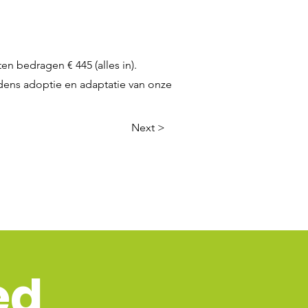
n bedragen € 445 (alles in).
jdens adoptie en adaptatie van onze
Next >
ed