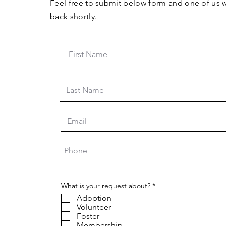
Feel free to submit below form and one of us w
back shortly.
R
What is your request about?
*
e
Adoption
q
u
Volunteer
i
Foster
r
Membership