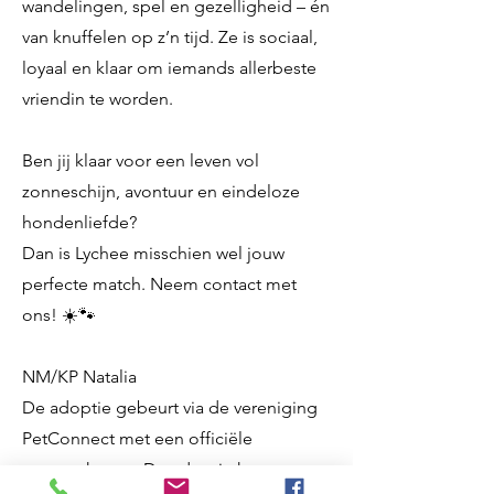
wandelingen, spel en gezelligheid – én
van knuffelen op z’n tijd. Ze is sociaal,
loyaal en klaar om iemands allerbeste
vriendin te worden.
Ben jij klaar voor een leven vol
zonneschijn, avontuur en eindeloze
hondenliefde?
Dan is Lychee misschien wel jouw
perfecte match. Neem contact met
ons! ☀️🐾
NM/KP Natalia
De adoptie gebeurt via de vereniging
PetConnect met een officiële
overeenkomst. De adoptie kosten