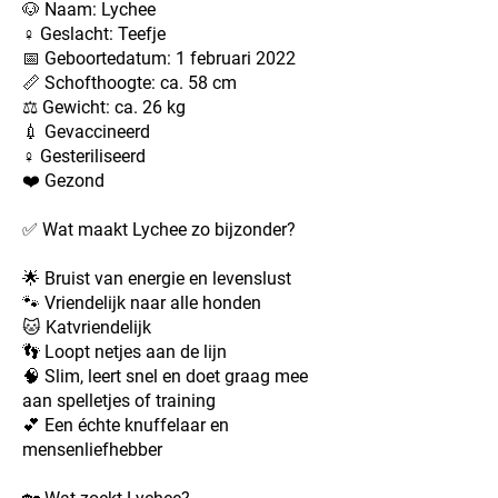
🐶 Naam: Lychee
♀️ Geslacht: Teefje
📅 Geboortedatum: 1 februari 2022
📏 Schofthoogte: ca. 58 cm
⚖️ Gewicht: ca. 26 kg
💉 Gevaccineerd
♀️ Gesteriliseerd
❤️ Gezond
✅ Wat maakt Lychee zo bijzonder?
🌟 Bruist van energie en levenslust
🐾 Vriendelijk naar alle honden
🐱 Katvriendelijk
👣 Loopt netjes aan de lijn
🧠 Slim, leert snel en doet graag mee
aan spelletjes of training
💕 Een échte knuffelaar en
mensenliefhebber