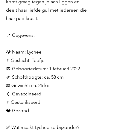
komt graag tegen je aan liggen en
deelt haar liefde gul met iedereen die
haar pad kruist.
📌 Gegevens:
🐶 Naam: Lychee
♀️ Geslacht: Teefje
📅 Geboortedatum: 1 februari 2022
📏 Schofthoogte: ca. 58 cm
⚖️ Gewicht: ca. 26 kg
💉 Gevaccineerd
♀️ Gesteriliseerd
❤️ Gezond
✅ Wat maakt Lychee zo bijzonder?