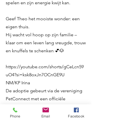
spelen en zijn energie kwijt kan.
Geef Theo het mooiste wonder: een
eigen thuis.
Hij wacht vol hoop op zijn familie –
klaar om een leven lang vreugde, trouw
en knuffels te schenken 💕🐶
https://youtube.com/shorts/gCeLcn59
uO4?si=ksk8oxJn7OCnGE9U
NM/KP Irina
De adoptie gebeurt via de vereniging
PetConnect met een officiële
overeenkomst. De adoptie kosten
bedragen € 445 (alles in).
Phone
Email
Facebook
Voor deze prijs heeft u een unieke