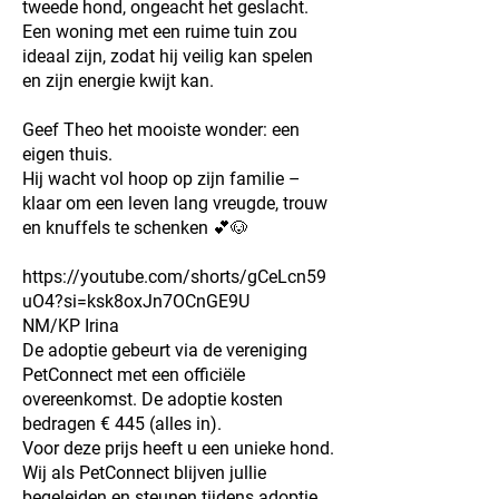
tweede hond, ongeacht het geslacht.
Een woning met een ruime tuin zou
ideaal zijn, zodat hij veilig kan spelen
en zijn energie kwijt kan.
Geef Theo het mooiste wonder: een
eigen thuis.
Hij wacht vol hoop op zijn familie –
klaar om een leven lang vreugde, trouw
en knuffels te schenken 💕🐶
https://youtube.com/shorts/gCeLcn59
uO4?si=ksk8oxJn7OCnGE9U
NM/KP Irina
De adoptie gebeurt via de vereniging
PetConnect met een officiële
overeenkomst. De adoptie kosten
bedragen € 445 (alles in).
Voor deze prijs heeft u een unieke hond.
Wij als PetConnect blijven jullie
begeleiden en steunen tijdens adoptie