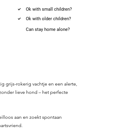
Ok with small children?
Ok with older children?
Can stay home alone?
g grijs-rokerig vachtje en een alerte,
ijzonder lieve hond – het perfecte
feilloos aan en zoekt spontaan
hartsvriend.