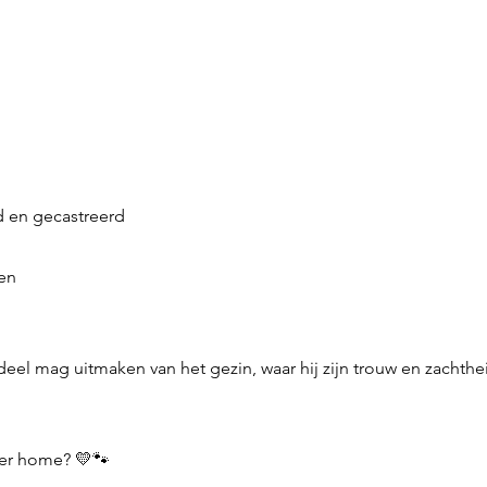
d en gecastreerd
ten
deel mag uitmaken van het gezin, waar hij zijn trouw en zachthei
ver home? 💛🐾