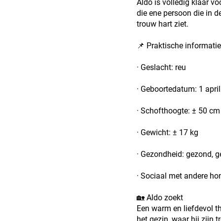
Aldo is volledig klaar v
die ene persoon die in d
trouw hart ziet.
📌 Praktische informatie
· Geslacht: reu
· Geboortedatum: 1 apri
· Schofthoogte: ± 50 cm
· Gewicht: ± 17 kg
· Gezondheid: gezond, g
· Sociaal met andere ho
🏡 Aldo zoekt
Een warm en liefdevol t
het gezin, waar hij zijn