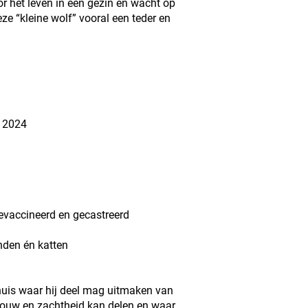
oor het leven in een gezin en wacht op
eze “kleine wolf” vooral een teder en
l 2024
evaccineerd en gecastreerd
nden én katten
huis waar hij deel mag uitmaken van
 trouw en zachtheid kan delen en waar