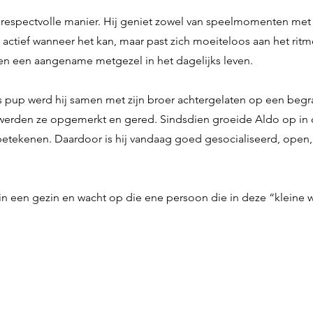
 respectvolle manier. Hij geniet zowel van speelmomenten me
s actief wanneer het kan, maar past zich moeiteloos aan het ritme
en een aangename metgezel in het dagelijks leven.
ls pup werd hij samen met zijn broer achtergelaten op een begr
g werden ze opgemerkt en gered. Sindsdien groeide Aldo op in
d betekenen. Daardoor is hij vandaag goed gesocialiseerd, open
n in een gezin en wacht op die ene persoon die in deze “kleine 