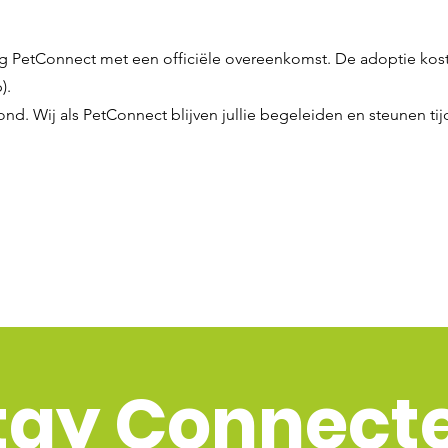
g PetConnect met een officiële overeenkomst. De adoptie koste
).
ond. Wij als PetConnect blijven jullie begeleiden en steunen ti
tay Connect