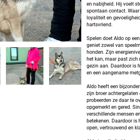
en nabijheid. Hij voelt 
spontaan contact. Waar ji
loyaliteit en gevoelighe
hartsvriend.
Spelen doet Aldo op een 
geniet zowel van speel
honden. Zijn energienive
het kan, maar past zich 
gezin aan. Daardoor is h
en een aangename metgez
Aldo heeft een bijzonde
zijn broer achtergelaten
probeerden ze daar te o
opgemerkt en gered. Sin
verschillende mensen en 
betekenen. Daardoor is 
open, vertrouwend en kla