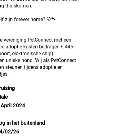
mag thuiskomen.
lf zijn forever home? 💛🐾
de vereniging PetConnect met een
 De adoptie kosten bedragen € 445
poort, elektronische chip).
een unieke hond. Wij als PetConnect
 en steunen tijdens adoptie en
jes.
ruising
ale
 April 2024
og in het buitenland
4/02/26