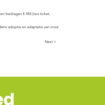
n bedragen € 445 (reis ticket,
jdens adoptie en adaptatie van onze
Next >
ed