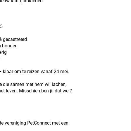
nieuw laat glimlachen.
25
& gecastreerd
n honden
erig
n
 klaar om te reizen vanaf 24 mei.
ie die samen met hem wil lachen,
et leven. Misschien ben jij dat wel?
 de vereniging PetConnect met een