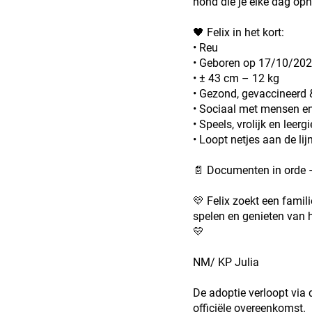
hond die je elke dag op
🖤 Felix in het kort:
• Reu
• Geboren op 17/10/20
• ± 43 cm – 12 kg
• Gezond, gevaccineerd 
• Sociaal met mensen e
• Speels, vrolijk en leergi
• Loopt netjes aan de lij
📄 Documenten in orde –
💛 Felix zoekt een famil
spelen en genieten van h
💛
NM/ KP Julia
De adoptie verloopt via
officiële overeenkomst.