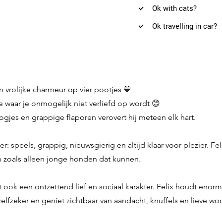
Ok with cats?
Ok travelling in car?
n vrolijke charmeur op vier pootjes 💛
dje waar je onmogelijk niet verliefd op wordt 😊
gjes en grappige flaporen verovert hij meteen elk hart.
ter: speels, grappig, nieuwsgierig en altijd klaar voor plezier. 
n zoals alleen jonge honden dat kunnen.
t ook een ontzettend lief en sociaal karakter. Felix houdt en
n, zelfzeker en geniet zichtbaar van aandacht, knuffels en lieve wo