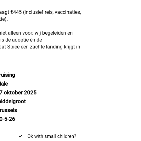
agt €445 (inclusief reis, vaccinaties,
ie).
niet alleen voor: wij begeleiden en
ens de adoptie én de
t Spice een zachte landing krijgt in
ruising
ale
7 oktober 2025
iddelgroot
russels
0-5-26
Ok with small children?