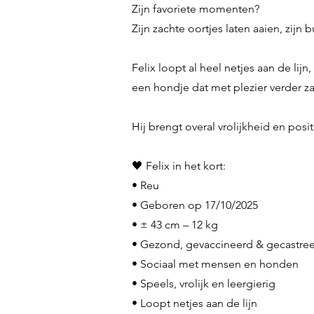
Zijn favoriete momenten?
Zijn zachte oortjes laten aaien, zijn 
Felix loopt al heel netjes aan de li
een hondje dat met plezier verder za
Hij brengt overal vrolijkheid en pos
🖤 Felix in het kort:
• Reu
• Geboren op 17/10/2025
• ± 43 cm – 12 kg
• Gezond, gevaccineerd & gecastre
• Sociaal met mensen en honden
• Speels, vrolijk en leergierig
• Loopt netjes aan de lijn