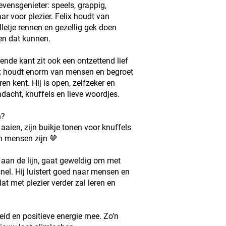
 levensgenieter: speels, grappig,
aar voor plezier. Felix houdt van
letje rennen en gezellig gek doen
en dat kunnen.
nde kant zit ook een ontzettend lief
lix houdt enorm van mensen en begroet
aren kent. Hij is open, zelfzeker en
dacht, knuffels en lieve woordjes.
n?
 aaien, zijn buikje tonen voor knuffels
ijn mensen zijn 💛
s aan de lijn, gaat geweldig om met
nel. Hij luistert goed naar mensen en
at met plezier verder zal leren en
heid en positieve energie mee. Zo’n