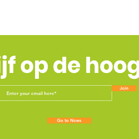
ijf op de hoo
Join
Go to News