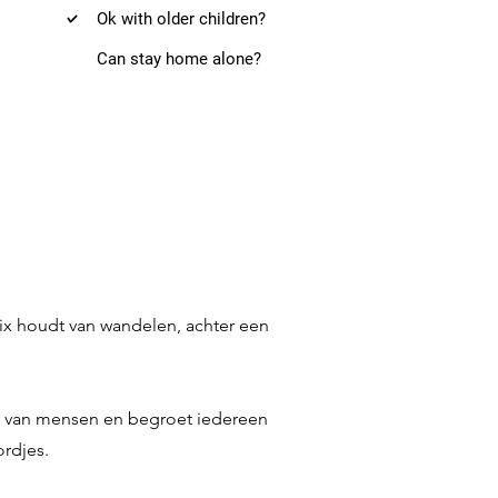
Ok with older children?
Can stay home alone?
Felix houdt van wandelen, achter een
orm van mensen en begroet iedereen
ordjes.