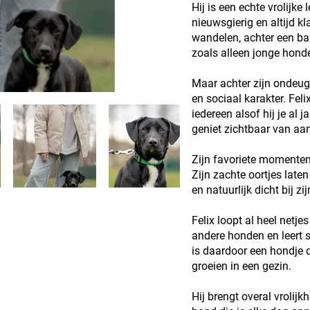
Hij is een echte vrolijke
nieuwsgierig en altijd kl
wandelen, achter een bal
zoals alleen jonge hond
Maar achter zijn ondeuge
en sociaal karakter. Fe
iedereen alsof hij je al j
geniet zichtbaar van aan
Zijn favoriete momente
Zijn zachte oortjes laten
en natuurlijk dicht bij z
Felix loopt al heel netje
andere honden en leert s
is daardoor een hondje d
groeien in een gezin.
Hij brengt overal vrolijk