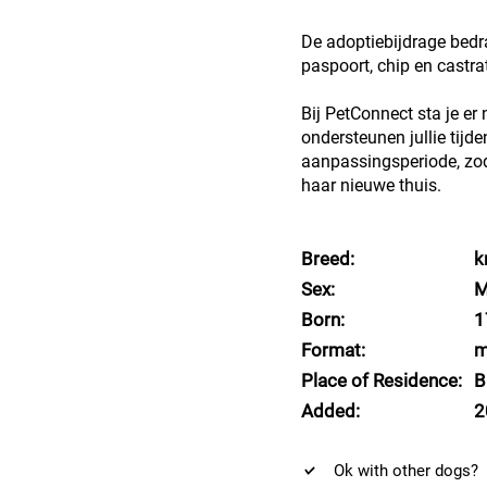
De adoptiebijdrage bedra
paspoort, chip en castrat
Bij PetConnect sta je er 
ondersteunen jullie tijd
aanpassingsperiode, zoda
haar nieuwe thuis.
Breed:
k
Sex:
M
Born:
1
Format:
m
Place of Residence:
B
Added:
2
Ok with other dogs?