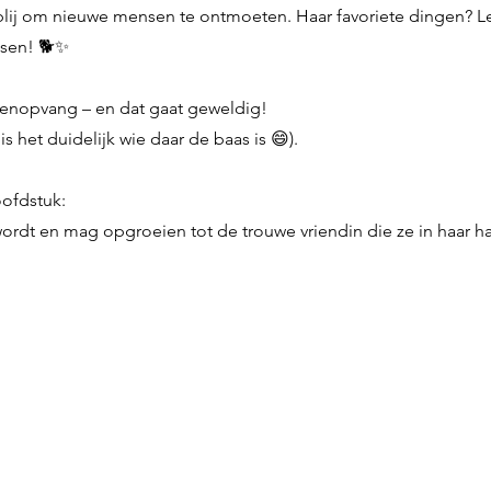
jd blij om nieuwe mensen te ontmoeten. Haar favoriete dingen? 
nsen! 🐕✨
enopvang – en dat gaat geweldig!
s het duidelijk wie daar de baas is 😄).
oofdstuk:
ordt en mag opgroeien tot de trouwe vriendin die ze in haar hart