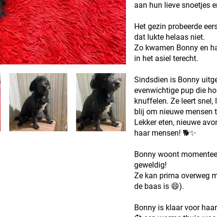
aan hun lieve snoetjes 
Het gezin probeerde eer
dat lukte helaas niet.
Zo kwamen Bonny en haar
in het asiel terecht.
Sindsdien is Bonny uitge
evenwichtige pup die ho
knuffelen. Ze leert snel, 
blij om nieuwe mensen t
Lekker eten, nieuwe avo
haar mensen! 🐕✨
Bonny woont momenteel 
geweldig!
Ze kan prima overweg met
de baas is 😄).
Bonny is klaar voor haa