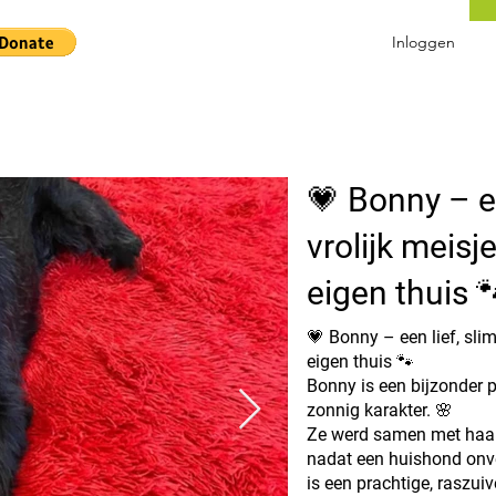
Inloggen
💗 Bonny – ee
vrolijk meisj
eigen thuis 
💗 Bonny – een lief, sli
eigen thuis 🐾
Bonny is een bijzonder 
zonnig karakter. 🌸
Ze werd samen met haar 
nadat een huishond onv
is een prachtige, raszui