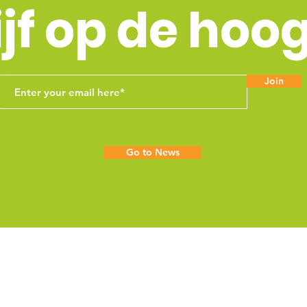
ijf op de hoo
Join
Go to News