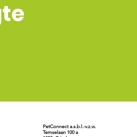
gte
PetConnect a.s.b.l.-v.z.w.
Temselaan 100 a