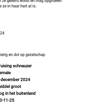
 ze geliefd wordt en mag opgroeien
 ze in haar hart al is.
024
rgierig en dol op gezelschap
ruising schnauzer
emale
 december 2024
iddel groot
og in het buitenland
0-11-25