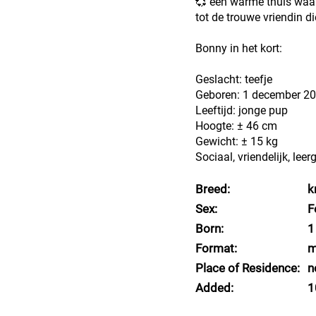
💞 een warme thuis waar
tot de trouwe vriendin die
Bonny in het kort:
Geslacht: teefje
Geboren: 1 december 2
Leeftijd: jonge pup
Hoogte: ± 46 cm
Gewicht: ± 15 kg
Sociaal, vriendelijk, lee
Breed:
k
Sex:
F
Born:
1
Format:
m
Place of Residence:
n
Added:
1