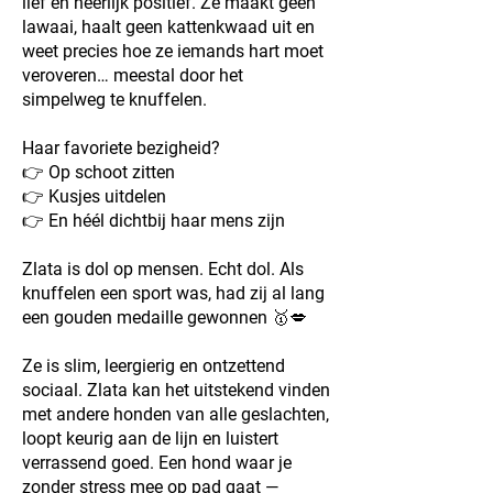
lief en heerlijk positief. Ze maakt geen
lawaai, haalt geen kattenkwaad uit en
weet precies hoe ze iemands hart moet
veroveren… meestal door het
simpelweg te knuffelen.
Haar favoriete bezigheid?
👉 Op schoot zitten
👉 Kusjes uitdelen
👉 En héél dichtbij haar mens zijn
Zlata is dol op mensen. Echt dol. Als
knuffelen een sport was, had zij al lang
een gouden medaille gewonnen 🥇💋
Ze is slim, leergierig en ontzettend
sociaal. Zlata kan het uitstekend vinden
met andere honden van alle geslachten,
loopt keurig aan de lijn en luistert
verrassend goed. Een hond waar je
zonder stress mee op pad gaat —