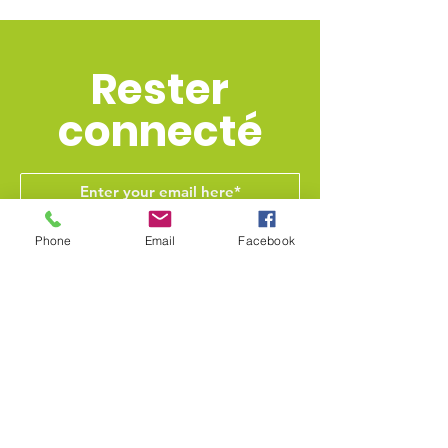
Rester
connecté
Join
Phone
Email
Facebook
Go to News
Formulaire de