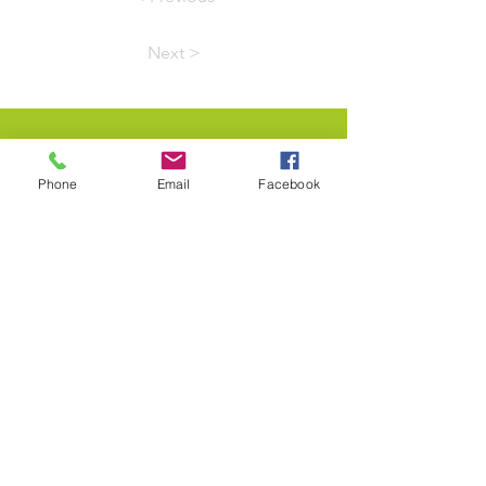
Next >
Rester
Phone
Email
Facebook
connecté
Join
Go to News