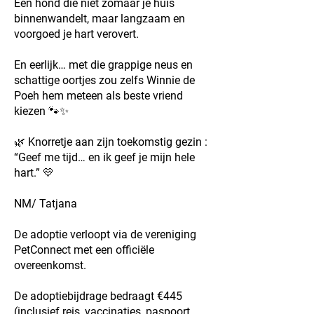
Een hond die niet zomaar je huis
binnenwandelt, maar langzaam en
voorgoed je hart verovert.
En eerlijk… met die grappige neus en
schattige oortjes zou zelfs Winnie de
Poeh hem meteen als beste vriend
kiezen 🐾✨
🌿 Knorretje aan zijn toekomstig gezin :
“Geef me tijd… en ik geef je mijn hele
hart.” 💛
NM/ Tatjana
De adoptie verloopt via de vereniging
PetConnect met een officiële
overeenkomst.
De adoptiebijdrage bedraagt €445
(inclusief reis, vaccinaties, paspoort,