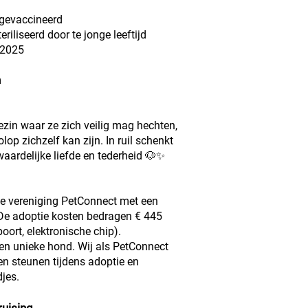
gevaccineerd
teriliseerd door te jonge leeftijd
 2025
m
gezin waar ze zich veilig mag hechten,
op zichzelf kan zijn. In ruil schenkt
ardelijke liefde en tederheid 🐶✨
de vereniging PetConnect met een
 De adoptie kosten bedragen € 445
poort, elektronische chip).
een unieke hond. Wij als PetConnect
 en steunen tijdens adoptie en
jes.