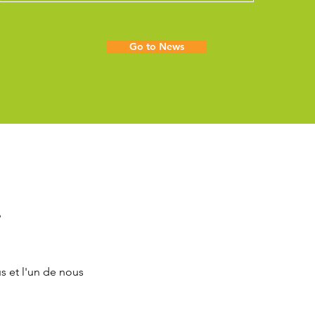
Go to News
?
s et l'un de nous