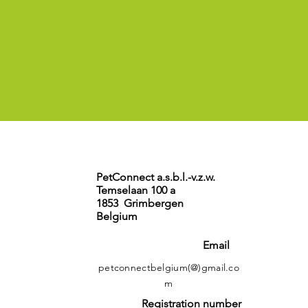
PetConnect a.s.b.l.-v.z.w.
Temselaan 100 a
1853 Grimbergen
Belgium
Email
petconnectbelgium(@)gmail.co
m
Registration number