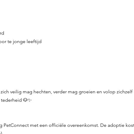
rd
oor te jonge leeftijd
 zich veilig mag hechten, verder mag groeien en volop zichzelf ka
 tederheid 🐶✨
g PetConnect met een officiële overeenkomst. De adoptie koste
).