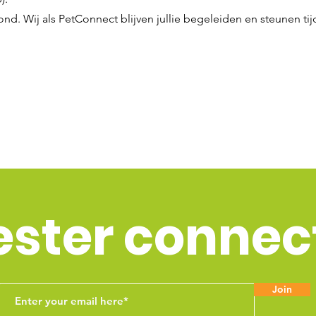
ond. Wij als PetConnect blijven jullie begeleiden en steunen ti
ester connec
Join