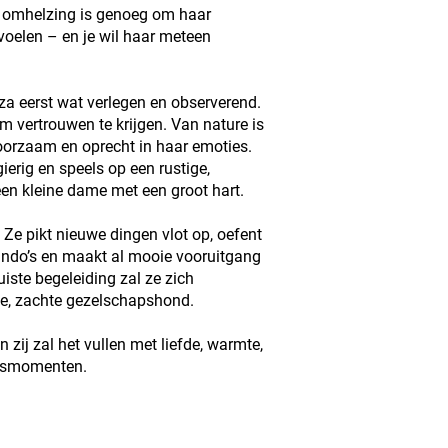
n omhelzing is genoeg om haar
voelen – en je wil haar meteen
za eerst wat verlegen en observerend.
om vertrouwen te krijgen. Van nature is
hoorzaam en oprecht in haar emoties.
gierig en speels op een rustige,
en kleine dame met een groot hart.
. Ze pikt nieuwe dingen vlot op, oefent
do’s en maakt al mooie vooruitgang
uiste begeleiding zal ze zich
we, zachte gezelschapshond.
n zij zal het vullen met liefde, warmte,
uksmomenten.