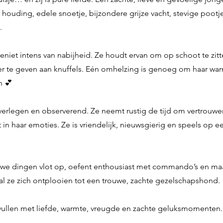
 houding, edele snoetje, bijzondere grijze vacht, stevige pootje
.
geniet intens van nabijheid. Ze houdt ervan om op schoot te zitt
ver te geven aan knuffels. Eén omhelzing is genoeg om haar war
n 💕
verlegen en observerend. Ze neemt rustig de tijd om vertrouwen t
n haar emoties. Ze is vriendelijk, nieuwsgierig en speels op e
.
nieuwe dingen vlot op, oefent enthousiast met commando’s en m
zal ze zich ontplooien tot een trouwe, zachte gezelschapshond.
et vullen met liefde, warmte, vreugde en zachte geluksmomenten.