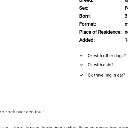
Breed:
k
Sex:
F
Born:
3
Format:
m
Place of Residence:
n
Added:
1
Ok with other dogs?
Ok with cats?
Ok travelling in car?
 op zoek naar een thuis
uisje… en zij is pure liefde. Een zachte, lieve en gevoelige jo