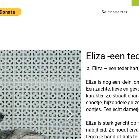
Se connecter
Eliza -een te
🌷 Eliza – een teder hart
Eliza is nog een klein, o
Een zachte, lieve en ge
karakter. Ze straalt cha
snoetje, bijzondere grijz
oortjes. Een echt dametj
Eliza is sterk gericht o
nabijheid. Ze houdt erva
tegen je hand of hals te