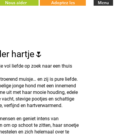
Nous aider
Adoptez les
Menu
der hartje🌷
je vol liefde op zoek naar een thuis
ntroerend muisje… en zij is pure liefde.
voelige jonge hond met een innemend
rme uit met haar mooie houding, edele
e vacht, stevige pootjes en schattige
e, verfijnd en hartverwarmend.
p mensen en geniet intens van
n om op schoot te zitten, haar snoetje
 nestelen en zich helemaal over te