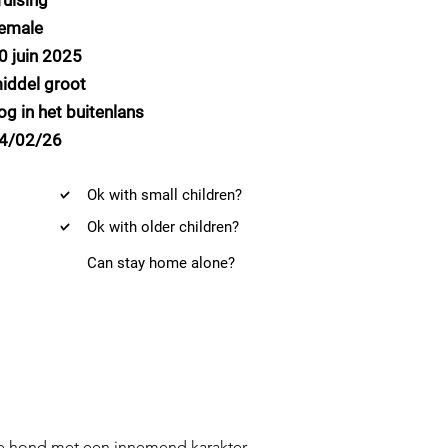
ruising
emale
0 juin 2025
iddel groot
og in het buitenlans
4/02/26
Ok with small children?
Ok with older children?
Can stay home alone?
nge hond met een innemend karakter.