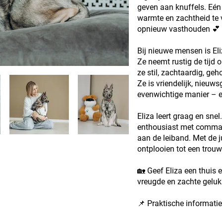
geven aan knuffels. Eé
warmte en zachtheid te 
opnieuw vasthouden 💕
Bij nieuwe mensen is Eli
Ze neemt rustig de tijd 
ze stil, zachtaardig, ge
Ze is vriendelijk, nieuws
evenwichtige manier – e
Eliza leert graag en snel
enthousiast met comman
aan de leiband. Met de j
ontplooien tot een trou
🏡 Geef Eliza een thuis e
vreugde en zachte gel
📌 Praktische informatie