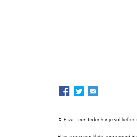
🌷 Eliza – een teder hartje vol liefde
Eliza is nog een klein, ontroerend m