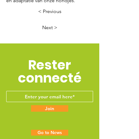
en adaptatie van onze hondjes.
< Previous
Next >
Rester
connecté
Join
Go to News