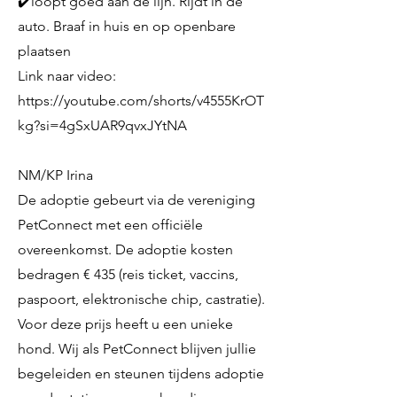
✔️loopt goed aan de lijn. Rijdt in de
auto. Braaf in huis en op openbare
plaatsen
Link naar video:
https://youtube.com/shorts/v4555KrOT
kg?si=4gSxUAR9qvxJYtNA
NM/KP Irina
De adoptie gebeurt via de vereniging
PetConnect met een officiële
overeenkomst. De adoptie kosten
bedragen € 435 (reis ticket, vaccins,
paspoort, elektronische chip, castratie).
Voor deze prijs heeft u een unieke
hond. Wij als PetConnect blijven jullie
begeleiden en steunen tijdens adoptie